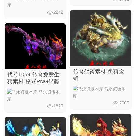
库
2242
传奇坐骑素材-坐骑金
代号1059-传奇免费坐
蟾
骑素材-格式PNG坐骑
马永贞版本
马永贞版本
库
库
2067
1823