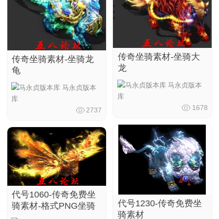
传奇坐骑素材-坐骑大
传奇坐骑素材-坐骑龙
龙
龟
马永贞版本
马永贞版本
库
库
1678
2737
代号1060-传奇免费坐
代号1230-传奇免费坐
骑素材-格式PNG坐骑
骑素材