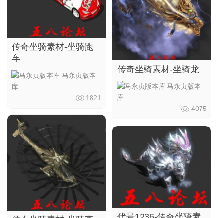
传奇坐骑素材-坐骑跑
车
传奇坐骑素材-坐骑龙
马永贞版本
马永贞版本
库
库
1821
4075
代号1236-传奇坐骑素