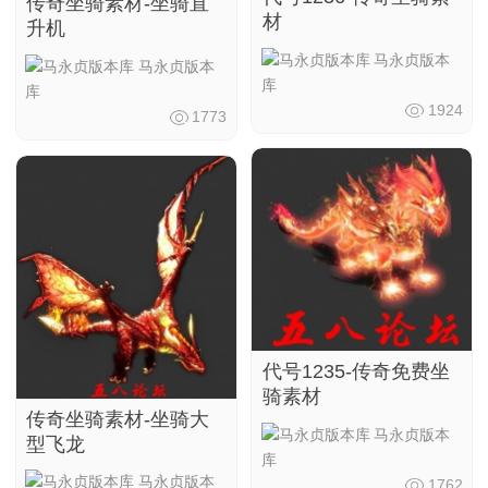
传奇坐骑素材-坐骑直
材
升机
马永贞版本
马永贞版本
库
库
1924
1773
代号1235-传奇免费坐
骑素材
传奇坐骑素材-坐骑大
马永贞版本
型飞龙
库
马永贞版本
1762