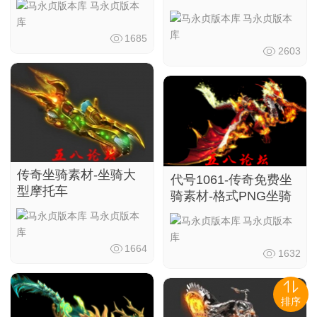
马永贞版本
马永贞版本
库
库
1685
2603
传奇坐骑素材-坐骑大
代号1061-传奇免费坐
型摩托车
骑素材-格式PNG坐骑
马永贞版本
马永贞版本
库
库
1664
1632
排序