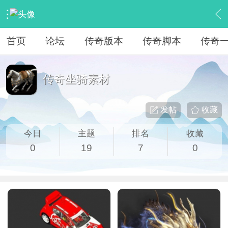
›
素材下载专区
›
传奇坐骑素材
首页
论坛
传奇版本
传奇脚本
传奇
传奇坐骑素材
发帖
收藏
今日
主题
排名
收藏
0
19
7
0