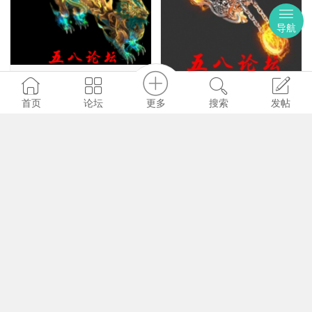
导航
代号1062-传奇免费坐
代号1234-传奇免费坐
骑素材-格式PNG坐骑
骑素材-摩托车坐骑
更多
首页
论坛
搜索
发帖
马永贞版本
马永贞版本
库
库
1716
1589