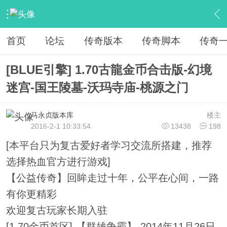
›
传奇服务端区
›
传奇版本下载
›
内容
首页
论坛
传奇版本
传奇脚本
传奇
[BLUE引擎] 1.70古龍金币合击版-幻境
迷宫-国王陵墓-沃玛寺庙-桃源之门
马永贞版本库
楼主
2016-2-1 10:33:54
13438
198
[本平台只为复古爱好者学习交流所搭建，推荐
选择热血官方进行游戏]
【公益传奇】回眸走过十年，公平在心间，一路
有你更精彩
欢迎复古玩家长期入驻
[1.70金币首区]-【群雄争霸】-2014年11月26日-