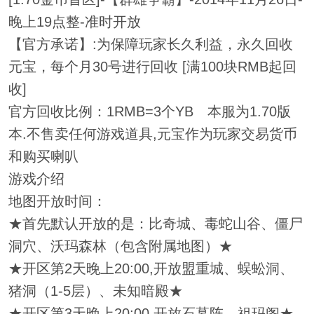
晚上19点整-准时开放
【官方承诺】:为保障玩家长久利益，永久回收
元宝，每个月30号进行回收 [满100块RMB起回
收]
官方回收比例：1RMB=3个YB 本服为1.70版
本.不售卖任何游戏道具,元宝作为玩家交易货币
和购买喇叭
游戏介绍
地图开放时间：
★首先默认开放的是：比奇城、毒蛇山谷、僵尸
洞穴、沃玛森林（包含附属地图）★
★开区第2天晚上20:00,开放盟重城、蜈蚣洞、
猪洞（1-5层）、未知暗殿★
★开区第3天晚上20:00,开放石墓阵、祖玛阁★