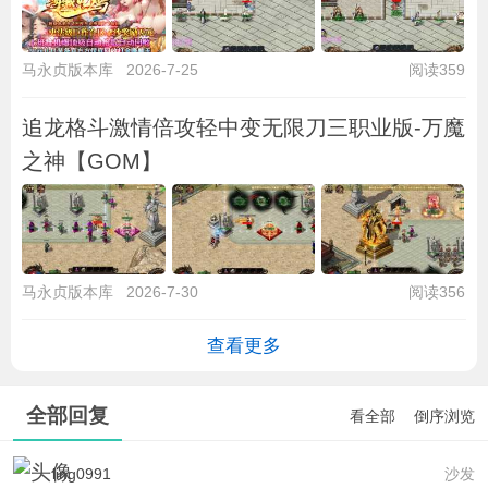
马永贞版本库
2026-7-25
阅读359
追龙格斗激情倍攻轻中变无限刀三职业版-万魔
之神【GOM】
马永贞版本库
2026-7-30
阅读356
查看更多
全部回复
看全部
倒序浏览
ling0991
沙发