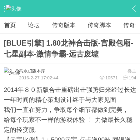
›
传奇服务端区
›
传奇版本下载
›
内容
首页
论坛
传奇版本
传奇脚本
传奇
[BLUE引擎] 1.80龙神合击版-宫殿包厢-
七星副本-激情争霸-远古废墟
马永贞版本库
楼主
2016-2-27 17:02:44
10571
194
2014年８０新版合击重磅出击强势归来经过长达
一年时间的精心策划设计终于与大家见面
我们一直在努力，争取每个细节都做到完美，
给每个玩家不一样的游戏体验 ！ 力做最长久稳
定的轻变服.
【元宝比例】1：5000元宝 点卡送90% 网银送