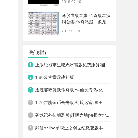
2018-07-19
马永贞版本库-传奇版本漏
洞合集-传奇私服一条龙
2017-03-30
热门排行
正版绝地求生吃鸡冰雪版免费服务端[GOM引擎]
1
1.80复古雷霆战神版
2
逐鹿嘟嘟沉默传奇版本-仙灵海岛-恶魔广场-天堂冰宫-兽之祭坛
3
1.70古龍金币合击版-幻境迷宫-国王陵墓-沃玛寺庙-桃源之门
4
苍龙记外传靓装版|迷惘之地|悔恨之地|渡劫之地
5
武仙online单职业之创世纪微变版本-泰坦魔窟-九黎祠-无常殿-邪之荒原
6