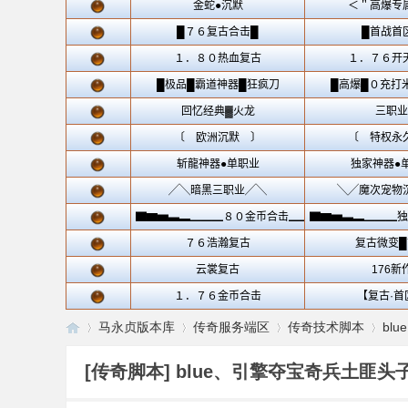
马永贞版本库
传奇服务端区
传奇技术脚本
bl
[传奇脚本]
blue、引擎夺宝奇兵土匪头
传
»
›
›
›