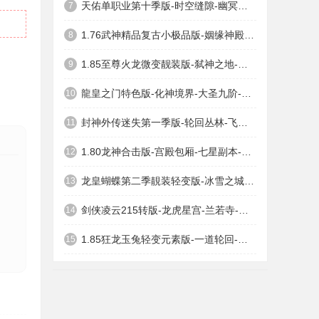
天佑单职业第十季版-时空缝隙-幽冥之地-藏剑宝地-曼谷春天
7
1.76武神精品复古小极品版-姻缘神殿-毒蛇矿区-任务地图-桃源之门
8
1.85至尊火龙微变靓装版-弑神之地-罪恶深渊-至尊公寓
9
龍皇之门特色版-化神境界-大圣九阶-九渊神域-上古圣器
10
封神外传迷失第一季版-轮回丛林-飞仙领域-鲲鹏巢穴-凄惨世外
11
1.80龙神合击版-宫殿包厢-七星副本-激情争霸-远古废墟
12
龙皇蝴蝶第二季靚装轻变版-冰雪之城-龙皇神殿
13
剑侠凌云215转版-龙虎星宫-兰若寺-女娲宫殿-佛祖之家
14
1.85狂龙玉兔轻变元素版-一道轮回-天庭通道-紫金宫-地俯通道
15