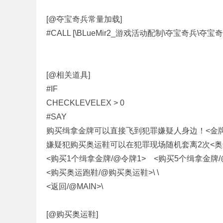
[@夺宝奇兵常量加载]
#CALL [\BLueMir2_游戏活动配制\夺宝奇兵\夺宝
条
[@相关道具]
#IF
CHECKLEVELEX > 0
#SAY
购买缉拿金牌可以直接飞到犯罪嫌疑人身边！<金牌单
嫌疑犯购买奥运鞋可以在犯罪现场随机套离2次<奥运鞋
<购买1个缉拿金牌/@令牌1> <购买5个缉拿金牌/@
<购买奥运跑鞋/@购买奥运鞋>\ \
龙
<返回/@MAIN>\
[@购买奥运鞋]