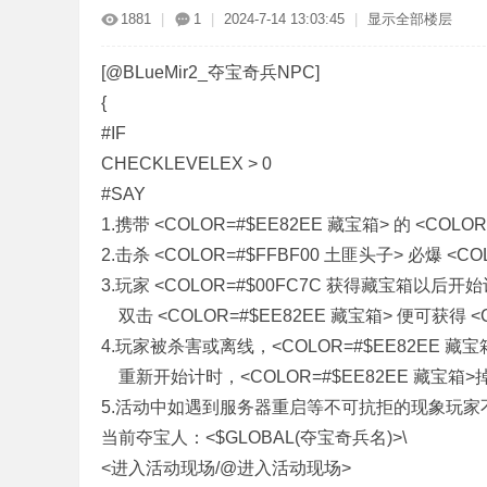
1881
|
1
|
2024-7-14 13:03:45
|
显示全部楼层
[@BLueMir2_夺宝奇兵NPC]
{
#IF
CHECKLEVELEX > 0
#SAY
奇
1.携带 <COLOR=#$EE82EE 藏宝箱> 的 <CO
2.击杀 <COLOR=#$FFBF00 土匪头子> 必爆 <CO
3.玩家 <COLOR=#$00FC7C 获得藏宝箱以后
双击 <COLOR=#$EE82EE 藏宝箱> 便可获得 
4.玩家被杀害或离线，<COLOR=#$EE82EE 藏宝
重新开始计时，<COLOR=#$EE82EE 藏宝
5.活动中如遇到服务器重启等不可抗拒的现象玩家不
一
当前夺宝人：<$GLOBAL(夺宝奇兵名)>\
<进入活动现场/@进入活动现场>