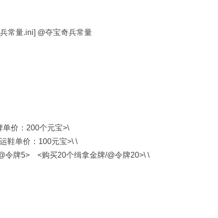
奇兵常量.ini] @夺宝奇兵常量
价：200个元宝>\
单价：100元宝>\ \
令牌5> <购买20个缉拿金牌/@令牌20>\ \