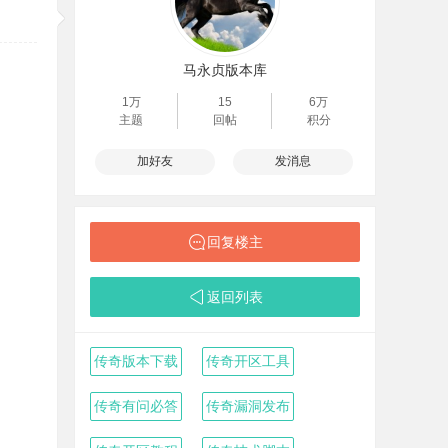
马永贞版本库
1万
15
6万
主题
回帖
积分
加好友
发消息
回复楼主
返回列表
传奇版本下载
传奇开区工具
传奇有问必答
传奇漏洞发布