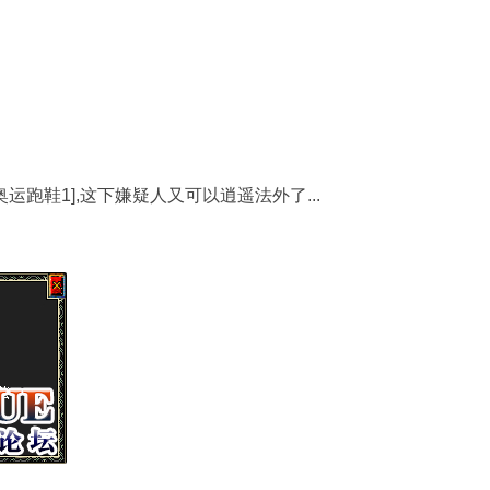
了[奥运跑鞋1],这下嫌疑人又可以逍遥法外了...