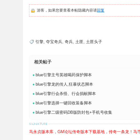
游客，如果您要查看本帖隐藏内容请
回复
M
引擎
,
夺宝奇兵
,
奇兵
,
土匪
,
土匪头子
相关帖子
•
blue引擎主号英雄喝药保护脚本
基
•
blue引擎龙的传人,狂暴状态脚本
•
blue引擎行会杀怪、行会捐献脚本
•
blue引擎选择一键回收装备脚本
•
blue引擎二级密码DB版防封包+手机号收集
马永贞版本库，GM论坛传奇版本下载基地，传奇一条龙！马币1:100