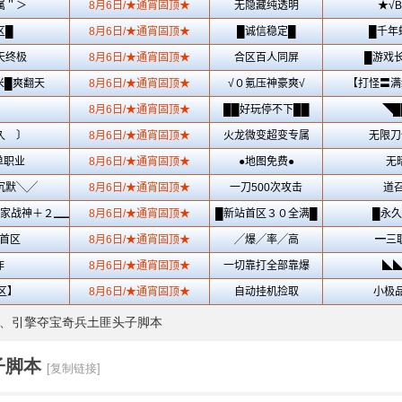
ue、引擎夺宝奇兵土匪头子脚本
子脚本
[复制链接]