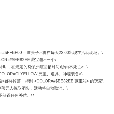
LOR=#$FFBF00 土匪头子> 将在每天22:00出现在活动现场。\
LOR=#$EE82EE 藏宝箱> 一个\
开始计时，在规定的$(保护藏宝箱时间)秒内不死亡>...\
<COLOR=CLYELLOW 元宝、道具、神秘装备>\
箱>都将掉落，得到 <COLOR=#$EE82EE 藏宝箱> 的玩家\
箱>掉落无人拣取消失，活动将自动取消。\
获得任何补偿。\ \