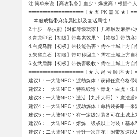
注:简单来说【高攻装备】血少丶爆发高！根据个
====================〔★ 五.PK 需 知 ★〕===
1. 本服戒指带麻痹属性以及复活属性！
2.十步一杀技能【对低等级玩家】几率触发麻痹+
_
3.青龙印记【初级】带毒素效果丶【终极】带防
4.白虎马牌【初极】带技能伤害丶需在土城上方自
5.朱雀血石【初极】带每秒回血丶需在土城上方自
6.玄武盾牌【初极】带伤害吸收丶需在土城上方自
====================〔★ 六.起 号 顺 序 ★〕=
建议1：一大陆NPC丶渡劫炼体！获得任意命格带
建议2：一大陆NPC丶特殊锻造丶青龙丶白虎丶朱
G
建议3：一大陆NPC丶激活【九州大哥】丶魔法盾
建议4：一大陆NPC丶渡劫炼体！命格装备唯一来
建议5：一大陆NPC丶有一定级别装备可在土城上
建议6：二大陆NPC丶熔炼二级或以上时装！基本
建议7：二大陆NPC丶晋升一次莲花！附带攻速以