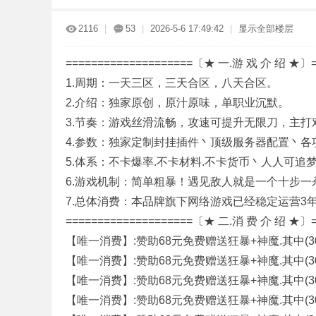
2116
|
53
|
2026-5-6 17:49:42
|
显示全部楼层
====================〔★ 一.游 戏 介 绍 ★〕=
1.周期：一天三区，三天合区，八天合区。
2.介绍：独家原创，原汁原味，单职业沉默。
3.节奏：游戏丝滑流畅，攻速可提升无限刀，主打
奇
4.参数：独家定制封挂插件丶顶级服务器配置丶
5.体系：不卡爆率.不卡材料.不卡货币丶人人可追
6.游戏机制：简单粗暴！遇见敌人就是一个十步一
7.总体消费：本品牌旗下网络游戏已经稳定运营3
====================〔★ 二.消 费 介 绍 ★〕=
【唯一消费】:赞助68元免费赠送狂暴+神魔.其中(
【唯一消费】:赞助68元免费赠送狂暴+神魔.其中(
一
【唯一消费】:赞助68元免费赠送狂暴+神魔.其中(
【唯一消费】:赞助68元免费赠送狂暴+神魔.其中(