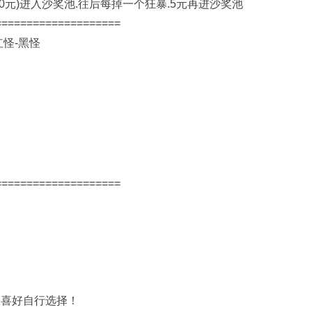
30元)进入沙奖池.往后每掉一个狂暴.5元再进沙奖池
===================
红怪-黑怪
===================
人喜好自行选择！