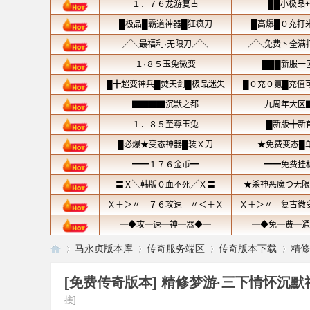
马永贞版本库
传奇服务端区
传奇版本下载
精修
[免费传奇版本]
精修梦游·三下情怀沉默
接]
传
»
›
›
›