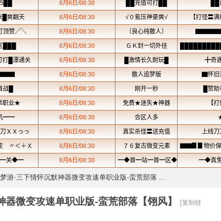
梦游·三下情怀沉默神器微变攻速单职业版-蛮荒部落 ...
神器微变攻速单职业版-蛮荒部落【翎风】
[复制链