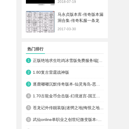
2018-07-19
马永贞版本库-传奇版本漏
洞合集-传奇私服一条龙
2017-03-30
热门排行
正版绝地求生吃鸡冰雪版免费服务端[GOM引擎]
1
1.80复古雷霆战神版
2
逐鹿嘟嘟沉默传奇版本-仙灵海岛-恶魔广场-天堂冰宫-兽之祭坛
3
1.70古龍金币合击版-幻境迷宫-国王陵墓-沃玛寺庙-桃源之门
4
苍龙记外传靓装版|迷惘之地|悔恨之地|渡劫之地
5
武仙online单职业之创世纪微变版本-泰坦魔窟-九黎祠-无常殿-邪之荒原
6