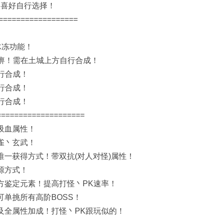
人喜好自行选择！
=================
冰冻功能！
麻痹！需在土城上方自行合成！
行合成！
行合成！
行合成！
===================
吸血属性！
雀丶玄武！
唯一获得方式！带双抗(对人对怪)属性！
源方式！
方鉴定元素！提高打怪丶PK速率！
可单挑所有高阶BOSS！
及全属性加成！打怪丶PK跟玩似的！