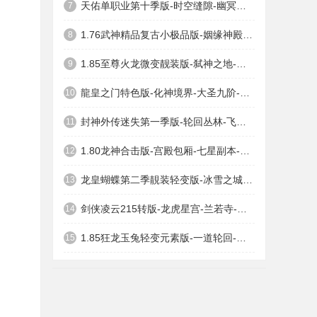
天佑单职业第十季版-时空缝隙-幽冥之地-藏剑宝地-曼谷春天
7
1.76武神精品复古小极品版-姻缘神殿-毒蛇矿区-任务地图-桃源之门
8
1.85至尊火龙微变靓装版-弑神之地-罪恶深渊-至尊公寓
9
龍皇之门特色版-化神境界-大圣九阶-九渊神域-上古圣器
10
封神外传迷失第一季版-轮回丛林-飞仙领域-鲲鹏巢穴-凄惨世外
11
1.80龙神合击版-宫殿包厢-七星副本-激情争霸-远古废墟
12
龙皇蝴蝶第二季靚装轻变版-冰雪之城-龙皇神殿
13
剑侠凌云215转版-龙虎星宫-兰若寺-女娲宫殿-佛祖之家
14
1.85狂龙玉兔轻变元素版-一道轮回-天庭通道-紫金宫-地俯通道
15