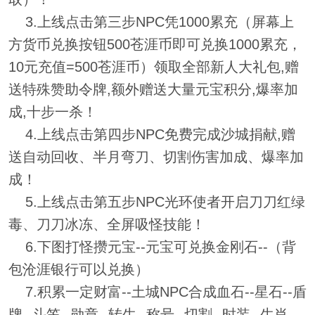
3.上线点击第三步NPC凭1000累充（屏幕上
方货币兑换按钮500苍涯币即可兑换1000累充，
10元充值=500苍涯币）领取全部新人大礼包,赠
送特殊赞助令牌,额外赠送大量元宝积分,爆率加
成,十步一杀！
4.上线点击第四步NPC免费完成沙城捐献,赠
送自动回收、半月弯刀、切割伤害加成、爆率加
成！
5.上线点击第五步NPC光环使者开启刀刀红绿
毒、刀刀冰冻、全屏吸怪技能！
6.下图打怪攒元宝--元宝可兑换金刚石--（背
包沧涯银行可以兑换）
7.积累一定财富--土城NPC合成血石--星石--盾
牌--斗笠--勋章--转生--称号--切割--时装--生肖--