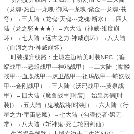
（龙魂·热血---龙魂·御风---龙魂·紫金---龙魂·苍
穹）→三大陆（龙魂·灭魂---龙魂·断水）→四大
陆（龙之怒★★★）→六大陆（神威·维度崩
坏）→七大陆（远古之力·神威崩坏）→八大陆
（血河之力·神威崩坏）
时装提升线路：土城左边精美时装NPC（蝙
蝠战甲---恶蛆战甲---神鸡战甲）→二大陆（骷髅
战甲---血鹿战甲---虎卫战甲---祖玛战甲---蛇妖战
甲---金刚战甲）→三大陆（沃玛战甲---黄泉战
甲）→四大陆（魔兽战甲[时装]---始皇兵俑[时
装]）→五大陆（鬼域战将[时装]）→六大陆（行
星之力·宇宙恶魔）→七大陆（勾魂使者·黑无
常）→八大陆（斩神鬼·死亡轮回剑仙）
生肖提升线路：土城左边十二生肖NPC→二