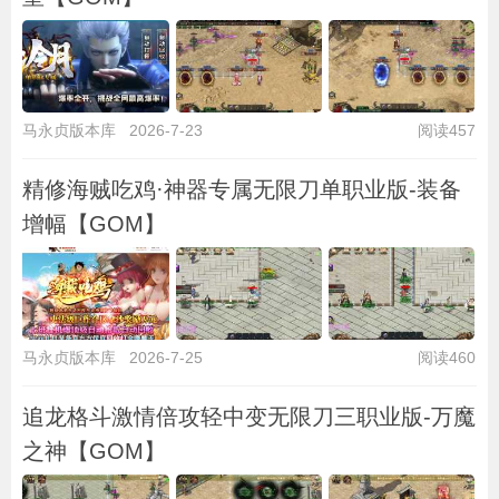
马永贞版本库
2026-7-23
阅读457
精修海贼吃鸡·神器专属无限刀单职业版-装备
增幅【GOM】
马永贞版本库
2026-7-25
阅读460
追龙格斗激情倍攻轻中变无限刀三职业版-万魔
之神【GOM】