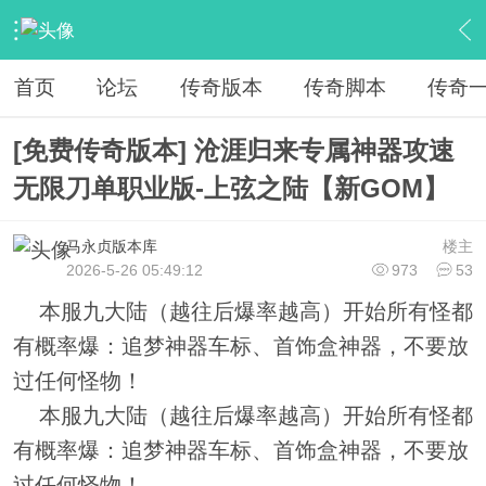
›
传奇服务端区
›
传奇版本下载
›
内容
首页
论坛
传奇版本
传奇脚本
传奇
[免费传奇版本] 沧涯归来专属神器攻速
无限刀单职业版-上弦之陆【新GOM】
马永贞版本库
楼主
2026-5-26 05:49:12
973
53
本服九大陆（越往后爆率越高）开始所有怪都
有概率爆：追梦神器车标、首饰盒神器，不要放
过任何怪物！
本服九大陆（越往后爆率越高）开始所有怪都
有概率爆：追梦神器车标、首饰盒神器，不要放
过任何怪物！