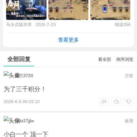
马永贞版本库
2026-7-23
阅读356
查看更多
全部回复
看全部
倒序浏览
蕙兰3720
沙发
为了三千积分！
2026-6-5 06:02:10
5r9z27jjlw
板凳
小白一个 顶一下