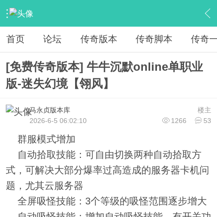
›
传奇服务端区
›
传奇版本下载
›
内容
首页
论坛
传奇版本
传奇脚本
传奇
[免费传奇版本] 牛牛沉默online单职业
版-迷失幻境【翎风】
马永贞版本库
楼主
2026-6-5 06:02:10
1266
53
群服模式增加
自动拾取技能：可自由切换两种自动拾取方
式，可解决大部分爆率过高造成的服务器卡机问
题，尤其云服务器
全屏吸怪技能：3个等级的吸怪范围逐步增大
自动吸怪技能：增加自动吸怪技能，有开关功