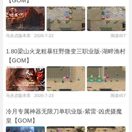
【GOM】
马永贞版本库
2026-7-22
阅读457
1.80梁山火龙粗暴狂野微变三职业版-湖畔渔村
【GOM】
马永贞版本库
2026-7-23
阅读457
冷月专属神器无限刀单职业版-紫雷·凶虎摄魔
皇【GOM】